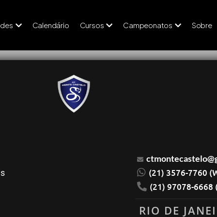
ades
Calendário
Cursos
Campeonatos
Sobre
ctmontecastelo@
(21) 3576-7760 (
is
(21) 97078-6668 
RIO DE JANE